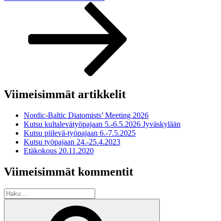
artikkeli
Viimeisimmät artikkelit
Nordic-Baltic Diatomists’ Meeting 2026
Kutsu kultalevätyöpajaan 5.-6.5.2026 Jyväskylään
Kutsu piilevä-työpajaan 6.-7.5.2025
Kutsu työpajaan 24.-25.4.2023
Etäkokous 20.11.2020
Viimeisimmät kommentit
Etsi:
Haku