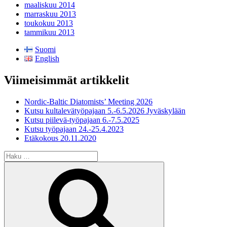
maaliskuu 2014
marraskuu 2013
toukokuu 2013
tammikuu 2013
Suomi
English
Viimeisimmät artikkelit
Nordic-Baltic Diatomists’ Meeting 2026
Kutsu kultalevätyöpajaan 5.-6.5.2026 Jyväskylään
Kutsu piilevä-työpajaan 6.-7.5.2025
Kutsu työpajaan 24.-25.4.2023
Etäkokous 20.11.2020
Etsi:
Haku