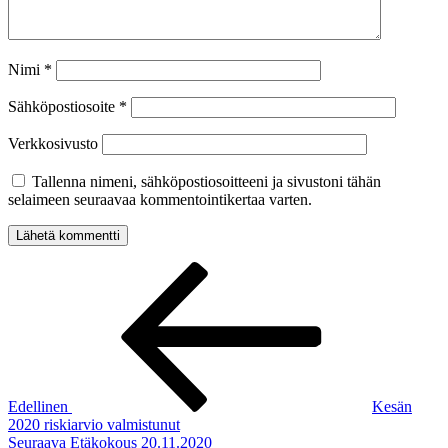
Nimi
*
Sähköpostiosoite
*
Verkkosivusto
Tallenna nimeni, sähköpostiosoitteeni ja sivustoni tähän
selaimeen seuraavaa kommentointikertaa varten.
Artikkelien
Edellinen
artikkeli
selaus
Edellinen
Kesän
2020 riskiarvio valmistunut
Seuraava
Seuraava
Etäkokous 20.11.2020