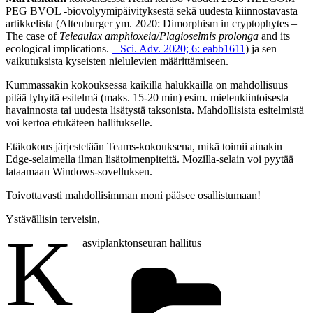
PEG BVOL -biovolyymipäivityksestä sekä uudesta kiinnostavasta
artikkelista (Altenburger ym. 2020: Dimorphism in cryptophytes –
The case of
Teleaulax amphioxeia
/
Plagioselmis prolonga
and its
ecological implications.
– Sci. Adv. 2020; 6: eabb1611
) ja sen
vaikutuksista kyseisten nielulevien määrittämiseen.
Kummassakin kokouksessa kaikilla halukkailla on mahdollisuus
pitää lyhyitä esitelmä (maks. 15-20 min) esim. mielenkiintoisesta
havainnosta tai uudesta lisätystä taksonista. Mahdollisista esitelmistä
voi kertoa etukäteen hallitukselle.
Etäkokous järjestetään Teams-kokouksena, mikä toimii ainakin
Edge-selaimella ilman lisätoimenpiteitä. Mozilla-selain voi pyytää
lataamaan Windows-sovelluksen.
Toivottavasti mahdollisimman moni pääsee osallistumaan!
Ystävällisin terveisin,
K
asviplanktonseuran hallitus
Kate