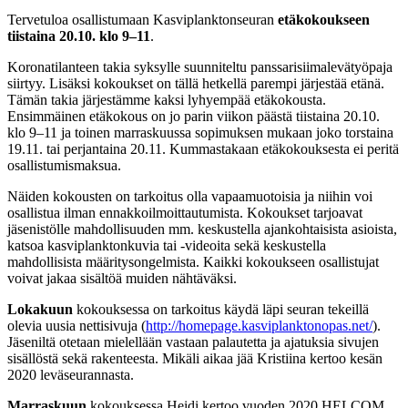
Tervetuloa osallistumaan Kasviplanktonseuran
etäkokoukseen
tiistaina 20.10. klo 9–11
.
Koronatilanteen takia syksylle suunniteltu panssarisiimalevätyöpaja
siirtyy. Lisäksi kokoukset on tällä hetkellä parempi järjestää etänä.
Tämän takia järjestämme kaksi lyhyempää etäkokousta.
Ensimmäinen etäkokous on jo parin viikon päästä tiistaina 20.10.
klo 9–11 ja toinen marraskuussa sopimuksen mukaan joko torstaina
19.11. tai perjantaina 20.11. Kummastakaan etäkokouksesta ei peritä
osallistumismaksua.
Näiden kokousten on tarkoitus olla vapaamuotoisia ja niihin voi
osallistua ilman ennakkoilmoittautumista. Kokoukset tarjoavat
jäsenistölle mahdollisuuden mm. keskustella ajankohtaisista asioista,
katsoa kasviplanktonkuvia tai -videoita sekä keskustella
mahdollisista määritysongelmista. Kaikki kokoukseen osallistujat
voivat jakaa sisältöä muiden nähtäväksi.
Lokakuun
kokouksessa on tarkoitus käydä läpi seuran tekeillä
olevia uusia nettisivuja (
http://homepage.kasviplanktonopas.net/
).
Jäseniltä otetaan mielellään vastaan palautetta ja ajatuksia sivujen
sisällöstä sekä rakenteesta. Mikäli aikaa jää Kristiina kertoo kesän
2020 leväseurannasta.
Marraskuun
kokouksessa Heidi kertoo vuoden 2020 HELCOM