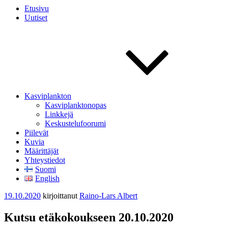
Etusivu
Uutiset
Kasviplankton
Kasviplanktonopas
Linkkejä
Keskustelufoorumi
Piilevät
Kuvia
Määrittäjät
Yhteystiedot
Suomi
English
Julkaistu
19.10.2020
kirjoittanut
Raino-Lars Albert
Kutsu etäkokoukseen 20.10.2020