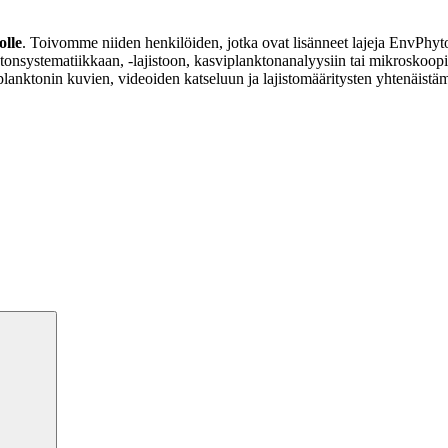
olle
. Toivomme niiden henkilöiden, jotka ovat lisänneet lajeja EnvPhyto
tonsystematiikkaan, -lajistoon, kasviplanktonanalyysiin tai mikroskoopi
lanktonin kuvien, videoiden katseluun ja lajistomääritysten yhtenäistä
Haku