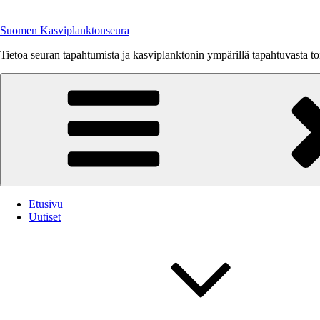
Siirry
sisältöön
Suomen Kasviplanktonseura
Tietoa seuran tapahtumista ja kasviplanktonin ympärillä tapahtuvasta 
Etusivu
Uutiset