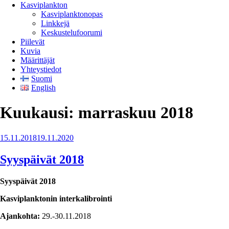
Kasviplankton
Kasviplanktonopas
Linkkejä
Keskustelufoorumi
Piilevät
Kuvia
Määrittäjät
Yhteystiedot
Suomi
English
Kuukausi:
marraskuu 2018
Julkaistu
15.11.2018
19.11.2020
Syyspäivät 2018
Syyspäivät 2018
Kasviplanktonin interkalibrointi
Ajankohta:
29.-30.11.2018