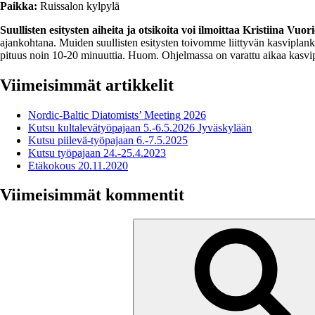
Paikka:
Ruissalon kylpylä
Suullisten esitysten aiheita ja otsikoita voi ilmoittaa Kristiina Vuori
ajankohtana. Muiden suullisten esitysten toivomme liittyvän kasviplank
pituus noin 10-20 minuuttia. Huom. Ohjelmassa on varattu aikaa kasvip
Viimeisimmät artikkelit
Nordic-Baltic Diatomists’ Meeting 2026
Kutsu kultalevätyöpajaan 5.-6.5.2026 Jyväskylään
Kutsu piilevä-työpajaan 6.-7.5.2025
Kutsu työpajaan 24.-25.4.2023
Etäkokous 20.11.2020
Viimeisimmät kommentit
Etsi: