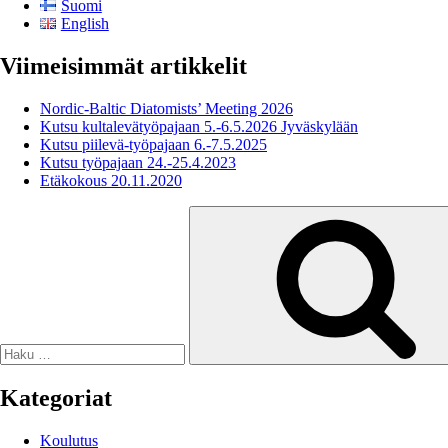
Suomi
English
Viimeisimmät artikkelit
Nordic-Baltic Diatomists’ Meeting 2026
Kutsu kultalevätyöpajaan 5.-6.5.2026 Jyväskylään
Kutsu piilevä-työpajaan 6.-7.5.2025
Kutsu työpajaan 24.-25.4.2023
Etäkokous 20.11.2020
Etsi:
Kategoriat
Koulutus