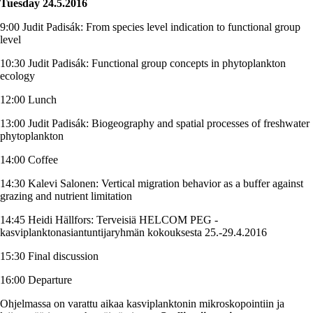
Tuesday 24.5.2016
9:00 Judit Padisák: From species level indication to functional group
level
10:30 Judit Padisák: Functional group concepts in phytoplankton
ecology
12:00 Lunch
13:00 Judit Padisák: Biogeography and spatial processes of freshwater
phytoplankton
14:00 Coffee
14:30 Kalevi Salonen: Vertical migration behavior as a buffer against
grazing and nutrient limitation
14:45 Heidi Hällfors: Terveisiä HELCOM PEG -
kasviplanktonasiantuntijaryhmän kokouksesta 25.-29.4.2016
15:30 Final discussion
16:00 Departure
Ohjelmassa on varattu aikaa kasviplanktonin mikroskopointiin ja