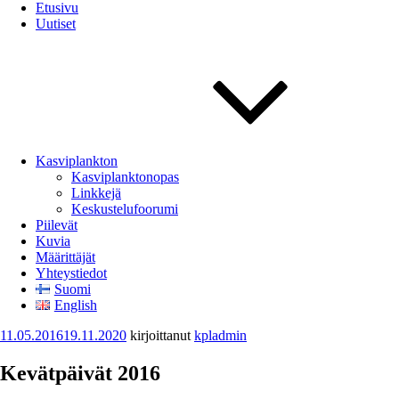
Etusivu
Uutiset
Kasviplankton
Kasviplanktonopas
Linkkejä
Keskustelufoorumi
Piilevät
Kuvia
Määrittäjät
Yhteystiedot
Suomi
English
Julkaistu
11.05.2016
19.11.2020
kirjoittanut
kpladmin
Kevätpäivät 2016