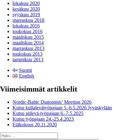
lokakuu 2020
kesäkuu 2020
syyskuu 2019
marraskuu 2018
lokakuu 2016
toukokuu 2016
maaliskuu 2015
maaliskuu 2014
marraskuu 2013
toukokuu 2013
tammikuu 2013
Suomi
English
Viimeisimmät artikkelit
Nordic-Baltic Diatomists’ Meeting 2026
Kutsu kultalevätyöpajaan 5.-6.5.2026 Jyväskylään
Kutsu piilevä-työpajaan 6.-7.5.2025
Kutsu työpajaan 24.-25.4.2023
Etäkokous 20.11.2020
Etsi: