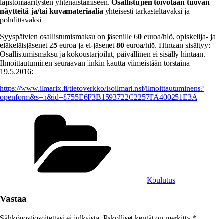
lajistomääritysten yhtenäistämiseen.
Osallistujien toivotaan tuovan
näytteitä ja/tai kuvamateriaalia
yhteisesti tarkasteltavaksi ja
pohdittavaksi.
Syyspäivien osallistumismaksu on jäsenille 6
0
euroa/hlö, opiskelija- ja
eläkeläisjäsenet 2
5
euroa ja ei-jäsenet
80
euroa/hlö. Hintaan sisältyy:
Osallistumismaksu ja kokoustarjoilut, päivällinen ei sisälly hintaan.
Ilmoittautuminen seuraavan linkin kautta viimeistään torstaina
19.5.2016:
https://www.ilmarix.fi/tietoverkko/isoilmari.nsf/ilmoittautuminens?
openform&s=n&id=8755E6F3B1593722C2257FA400251E3A
Kategoriat
Koulutus
Vastaa
Sähköpostiosoitettasi ei julkaista.
Pakolliset kentät on merkitty
*