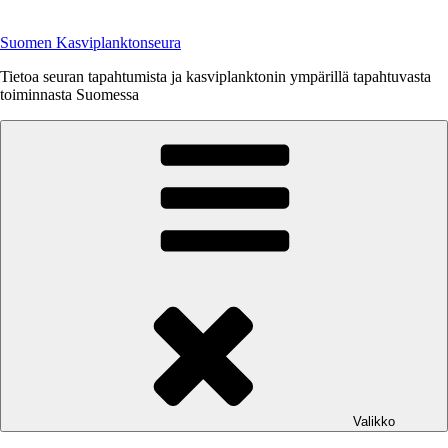
Siirry
sisältöön
Suomen Kasviplanktonseura
Tietoa seuran tapahtumista ja kasviplanktonin ympärillä tapahtuvasta
toiminnasta Suomessa
Valikko