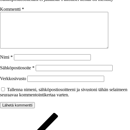
Kommentti
*
Nimi
*
Sähköpostiosoite
*
Verkkosivusto
Tallenna nimeni, sähköpostiosoitteeni ja sivustoni tähän selaimeen
seuraavaa kommentointikertaa varten.
Artikkelien
Edellinen
artikkeli
selaus