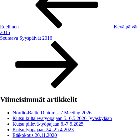
Edellinen
Kevätpäivät
2015
Seuraava
Seuraava
Syyspäivät 2016
artikkeli
Viimeisimmät artikkelit
Nordic-Baltic Diatomists’ Meeting 2026
Kutsu kultalevätyöpajaan 5.-6.5.2026 Jyväskylään
Kutsu piilevä-työpajaan 6.-7.5.2025
Kutsu työpajaan 24.-25.4.2023
Etäkokous 20.11.2020