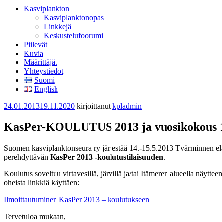
Kasviplankton
Kasviplanktonopas
Linkkejä
Keskustelufoorumi
Piilevät
Kuvia
Määrittäjät
Yhteystiedot
Suomi
English
Julkaistu
24.01.2013
19.11.2020
kirjoittanut
kpladmin
KasPer-KOULUTUS 2013 ja vuosikokous 1
Suomen kasviplanktonseura ry järjestää 14.-15.5.2013 Tvärminnen eläint
perehdyttävän
KasPer 2013 -koulutustilaisuuden
.
Koulutus soveltuu virtavesillä, järvillä ja/tai Itämeren alueella näyttee
oheista linkkiä käyttäen:
Ilmoittautuminen KasPer 2013 – koulutukseen
Tervetuloa mukaan,