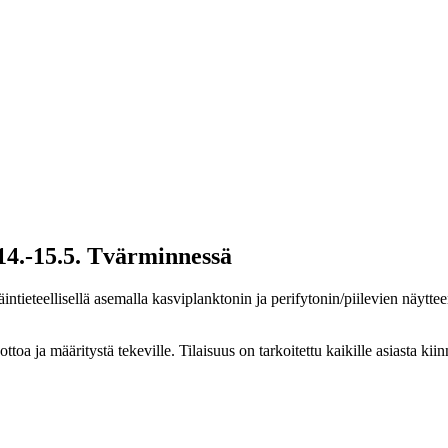
4.-15.5. Tvärminnessä
ieteellisellä asemalla kasviplanktonin ja perifytonin/piilevien näytteen
nottoa ja määritystä tekeville. Tilaisuus on tarkoitettu kaikille asiasta k