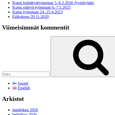
Kutsu kultalevätyöpajaan 5.-6.5.2026 Jyväskylään
Kutsu piilevä-työpajaan 6.-7.5.2025
Kutsu työpajaan 24.-25.4.2023
Etäkokous 20.11.2020
Viimeisimmät kommentit
Etsi:
Suomi
English
Arkistot
maaliskuu 2026
helmikuu 2026