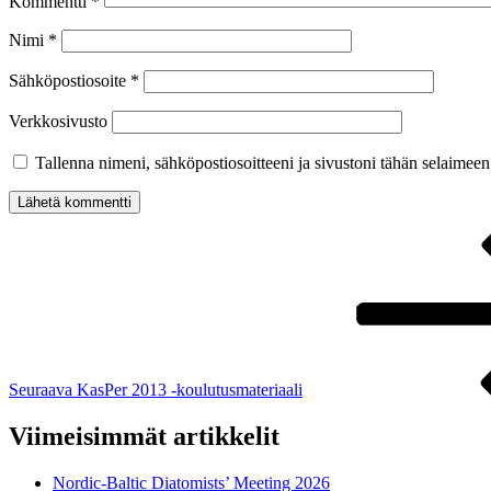
Kommentti
*
Nimi
*
Sähköpostiosoite
*
Verkkosivusto
Tallenna nimeni, sähköpostiosoitteeni ja sivustoni tähän selaimee
Artikkelien
Seuraava
artikkeli
selaus
Seuraava
KasPer 2013 -koulutusmateriaali
Viimeisimmät artikkelit
Nordic-Baltic Diatomists’ Meeting 2026