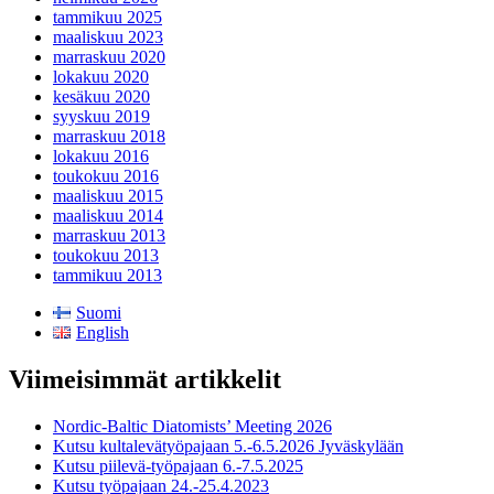
tammikuu 2025
maaliskuu 2023
marraskuu 2020
lokakuu 2020
kesäkuu 2020
syyskuu 2019
marraskuu 2018
lokakuu 2016
toukokuu 2016
maaliskuu 2015
maaliskuu 2014
marraskuu 2013
toukokuu 2013
tammikuu 2013
Suomi
English
Viimeisimmät artikkelit
Nordic-Baltic Diatomists’ Meeting 2026
Kutsu kultalevätyöpajaan 5.-6.5.2026 Jyväskylään
Kutsu piilevä-työpajaan 6.-7.5.2025
Kutsu työpajaan 24.-25.4.2023